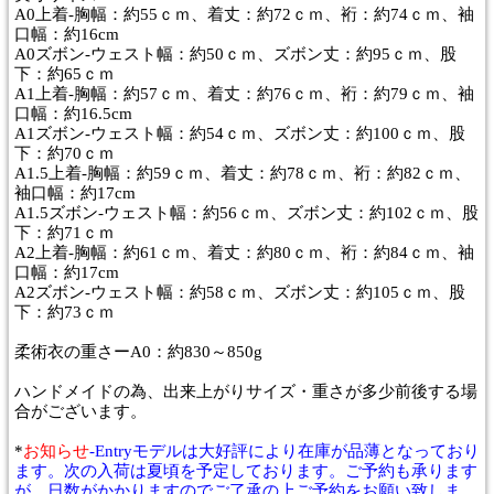
A0上着-胸幅：約55ｃｍ、着丈：約72ｃｍ、裄：約74ｃｍ、袖
口幅：約16cm
A0ズボン-ウェスト幅：約50ｃｍ、ズボン丈：約95ｃｍ、股
下：約65ｃｍ
A1上着-胸幅：約57ｃｍ、着丈：約76ｃｍ、裄：約79ｃｍ、袖
口幅：約16.5cm
A1ズボン-ウェスト幅：約54ｃｍ、ズボン丈：約100ｃｍ、股
下：約70ｃｍ
A1.5上着-胸幅：約59ｃｍ、着丈：約78ｃｍ、裄：約82ｃｍ、
袖口幅：約17cm
A1.5ズボン-ウェスト幅：約56ｃｍ、ズボン丈：約102ｃｍ、股
下：約71ｃｍ
A2上着-胸幅：約61ｃｍ、着丈：約80ｃｍ、裄：約84ｃｍ、袖
口幅：約17cm
A2ズボン-ウェスト幅：約58ｃｍ、ズボン丈：約105ｃｍ、股
下：約73ｃｍ
柔術衣の重さーA0：約830～850g
ハンドメイドの為、出来上がりサイズ・重さが多少前後する場
合がございます。
*
お知らせ
-Entryモデルは大好評により在庫が品薄となっており
ます。次の入荷は夏頃を予定しております。ご予約も承ります
が、日数がかかりますのでご了承の上ご予約をお願い致しま