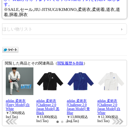
す。
※SALE,セール,JIU-JITSUGI/KIMONO,柔術衣,柔術着,道衣,道
着,胴着,胴衣
ほしい物リスト