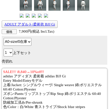
ADULT アダルト/柔術衣 BJJ Gi
7,900円(税込 Incl.Tax)
価格
上下セット
売切れ
SALE!!! \8,840→10%off!!
adidas アディダス 柔術着 adidas BJJ Gi
Entry Model/Entryモデル
上着/Jacket: シングルウィーヴ/ Single weave 綿:ポリエステル
60:40 Cotton:Plyester
ズボン/Pants:リップストップ/Rip Stop 綿:ポリエステル 60:40
Cotton:Plyester
防縮加工済み/Pre-shrunk
色/Color：白/White 青ストライプ/Shock blue stripes