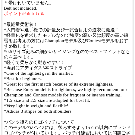
＊帯は付いていません。
Belt not included.
ポイント/Point: ５％
*最軽量柔術衣！
*入門着や選手権での計量及び一試合目用の道衣に最適！
*軽量化を追求したモデルなので強度の高い又は頻度の高い練
習をお考えの方にはChampionモデル及びContestモデルをおす
すめ致します。
*0.5サイズ刻みの細かいサイジングなのでベストフィットなも
のを選べます。
*軽くて柔らかく動きやすい！
*両肩にアディダス3本ストライプ
*One of the lightest gi in the market.
*Best for beginners.
*Great for the first match because of its extreme lightness.
*Because Entry model is for lightness, we highly recommend our
Champion and Contest models for frequent or intense training.
*1.5-size and 2.5-size are adopted for best fit.
*Very light in weight and flexible!
*Adidas 3 stripes on both shoulders.
*パンツ後ろのロゴパッチについて
このモデルのパンツには、後ろすそより15ｃｍ以内にブランド
ロゴパッチが付いています。パッチは練習においては問題ござ