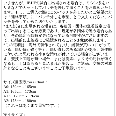
いませんが、IBJJFの試合に出場される場合は、ミシン糸をハ
サミなどでカットしてパッチを外して頂くことをお薦めいたし
ます。もし、ご購入の際にこのパッチを外したいとご希望の方
は「連絡事項」に「パッチ外しを希望」とご入力ください。パ
ッチを外してからご送付いたします。
*また試合に出場される場合は、各連盟・団体の道着規定に沿
って出場することが必要であり、規定が各団体で違う場合もあ
り、その規定も随時変更になっている可能性がございますの
で、出場前に主催者にご確認されることをお勧め致します。
*この道着は、海外で製作されており、縫製が荒い（曲がって
いる、縫い幅が違う等）、縫い直しのある場所がある、製作時
に付いたと思われる小さな汚れが付いている場合がございま
す。競技上問題が無い場合、または洗濯によりその汚れが薄く
なるもしくは落ちると見込まれた場合は、ご返品、交換の対象
外となることもございますことご了承願います。
サイズ目安表/Size Chart：
A0: 159cm - 165cm
A1: 165cm - 173cm
A1.5: 170cm - 176cm
A2: 173cm - 180cm
（これらはあくまで目安です。）
実寸サイズ：