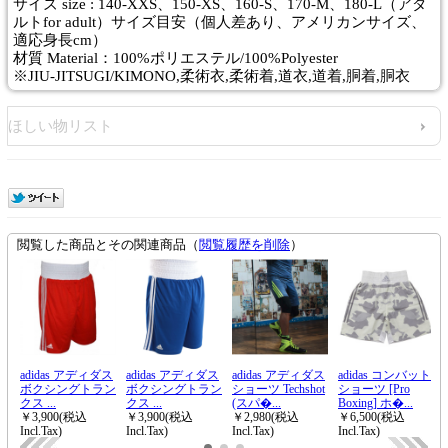
サイズ size : 140-XXS、150-XS、160-S、170-M、180-L（アダ
ルトfor adult）サイズ目安（個人差あり、アメリカンサイズ、
適応身長cm）
材質 Material：100%ポリエステル/100%Polyester
※JIU-JITSUGI/KIMONO,柔術衣,柔術着,道衣,道着,胴着,胴衣
ほしい物リスト