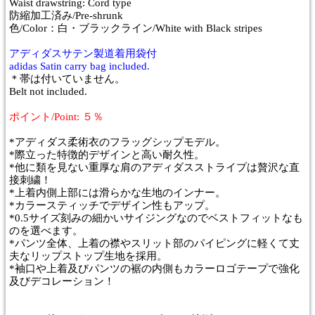
Waist drawstring: Cord type
防縮加工済み/Pre-shrunk
色/Color：白・ブラックライン/White with Black stripes
アディダスサテン製道着用袋付
adidas Satin carry bag included.
＊帯は付いていません。
Belt not included.
ポイント/Point: ５％
*アディダス柔術衣のフラッグシップモデル。
*際立った特徴的デザインと高い耐久性。
*他に類を見ない重厚な肩のアディダスストライプは贅沢な直
接刺繍！
*上着内側上部には滑らかな生地のインナー。
*カラースティッチでデザイン性もアップ。
*0.5サイズ刻みの細かいサイジングなのでベストフィットなも
のを選べます。
*パンツ全体、上着の襟やスリット部のパイピングに軽くて丈
夫なリップストップ生地を採用。
*袖口や上着及びパンツの裾の内側もカラーロゴテープで強化
及びデコレーション！