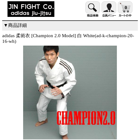
0
▼商品詳細
adidas 柔術衣 [Champion 2.0 Model] 白 White(ad-k-champion-20-
16-wh)