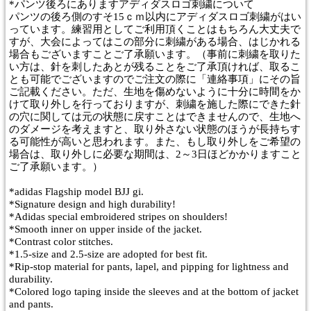
*パンツ後ろにありますアディダスロゴ刺繍について
パンツの後ろ側のすそ15ｃｍ以内にアディダスロゴ刺繍がはい
っています。練習用としてご利用頂くことはもちろん大丈夫で
すが、大会によってはこの部分に刺繍がある場合、はじかれる
場合もございますことご了承願います。（事前に刺繍を取りた
い方は、針を刺したあとが残ることをご了承頂ければ、取るこ
とも可能でございますのでご注文の際に「連絡事項」にその旨
ご記載ください。ただ、生地を傷めないように十分に時間をか
けて取り外しを行っておりますが、刺繍を施した際にできた針
の穴に関しては元の状態に戻すことはできませんので、生地へ
のダメージを考えますと、取り外さない状態のほうが長持ちす
る可能性が高いと思われます。また、もし取り外しをご希望の
場合は、取り外しに必要な期間は、2～3日ほどかかりますこと
ご了承願います。）
*adidas Flagship model BJJ gi.
*Signature design and high durability!
*Adidas special embroidered stripes on shoulders!
*Smooth inner on upper inside of the jacket.
*Contrast color stitches.
*1.5-size and 2.5-size are adopted for best fit.
*Rip-stop material for pants, lapel, and pipping for lightness and
durability.
*Colored logo taping inside the sleeves and at the bottom of jacket
and pants.