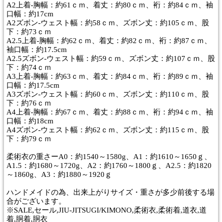
A2上着-胸幅：約61ｃｍ、着丈：約80ｃｍ、裄：約84ｃｍ、袖
口幅：約17cm
A2ズボン-ウェスト幅：約58ｃｍ、ズボン丈：約105ｃｍ、股
下：約73ｃｍ
A2.5上着-胸幅：約62ｃｍ、着丈：約82ｃｍ、裄：約87ｃｍ、
袖口幅：約17.5cm
A2.5ズボン-ウェスト幅：約59ｃｍ、ズボン丈：約107ｃｍ、股
下：約74ｃｍ
A3上着-胸幅：約63ｃｍ、着丈：約84ｃｍ、裄：約89ｃｍ、袖
口幅：約17.5cm
A3ズボン-ウェスト幅：約60ｃｍ、ズボン丈：約110ｃｍ、股
下：約76ｃｍ
A4上着-胸幅：約67ｃｍ、着丈：約88ｃｍ、裄：約94ｃｍ、袖
口幅：約18cm
A4ズボン-ウェスト幅：約62ｃｍ、ズボン丈：約115ｃｍ、股
下：約79ｃｍ
柔術衣の重さーA0：約1540～1580g、A1：約1610～1650ｇ、
A1.5：約1680～1720g、A2：約1760～1800ｇ、A2.5：約1820
～1860g、A3：約1880～1920ｇ
ハンドメイドの為、出来上がりサイズ・重さが多少前後する場
合がございます。
※SALE,セール,JIU-JITSUGI/KIMONO,柔術衣,柔術着,道衣,道
着,胴着,胴衣