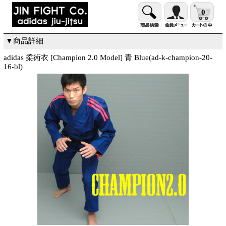
0
▼商品詳細
adidas 柔術衣 [Champion 2.0 Model] 青 Blue(ad-k-champion-20-
16-bl)