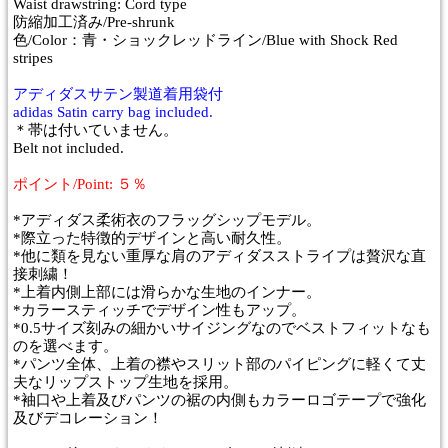
Waist drawstring: Cord type
防縮加工済み/Pre-shrunk
色/Color：青・ショックレッドライン/Blue with Shock Red
stripes
アディダスサテン製道着用袋付
adidas Satin carry bag included.
＊帯は付いていません。
Belt not included.
ポイント/Point: ５％
*アディダス柔術衣のフラッグシップモデル。
*際立った特徴的デザインと高い耐久性。
*他に類を見ない重厚な肩のアディダスストライプは贅沢な直
接刺繍！
*上着内側上部には滑らかな生地のインナー。
*カラースティッチでデザイン性もアップ。
*0.5サイズ刻みの細かいサイジングなのでベストフィットなも
のを選べます。
*パンツ全体、上着の襟やスリット部のパイピングに軽くて丈
夫なリップストップ生地を採用。
*袖口や上着及びパンツの裾の内側もカラーロゴテープで強化
及びデコレーション！