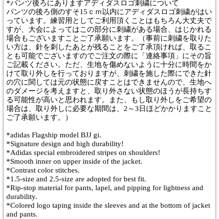
*パンツ後ろにありますアディダスロゴ刺繍について
パンツの後ろ側のすそ15ｃｍ以内にアディダスロゴ刺繍がはい
っています。練習用としてご利用頂くことはもちろん大丈夫で
すが、大会によってはこの部分に刺繍がある場合、はじかれる
場合もございますことご了承願います。（事前に刺繍を取りた
い方は、針を刺したあとが残ることをご了承頂ければ、取るこ
とも可能でございますのでご注文の際に「連絡事項」にその旨
ご記載ください。ただ、生地を傷めないように十分に時間をか
けて取り外しを行っておりますが、刺繍を施した際にできた針
の穴に関しては元の状態に戻すことはできませんので、生地へ
のダメージを考えますと、取り外さない状態のほうが長持ちす
る可能性が高いと思われます。また、もし取り外しをご希望の
場合は、取り外しに必要な期間は、2～3日ほどかかりますこと
ご了承願います。）
*adidas Flagship model BJJ gi.
*Signature design and high durability!
*Adidas special embroidered stripes on shoulders!
*Smooth inner on upper inside of the jacket.
*Contrast color stitches.
*1.5-size and 2.5-size are adopted for best fit.
*Rip-stop material for pants, lapel, and pipping for lightness and
durability.
*Colored logo taping inside the sleeves and at the bottom of jacket
and pants.