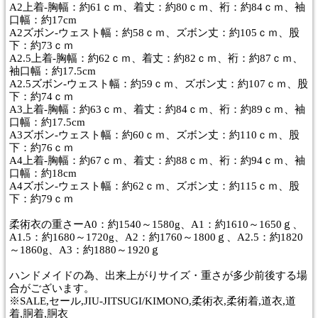
A2上着-胸幅：約61ｃｍ、着丈：約80ｃｍ、裄：約84ｃｍ、袖
口幅：約17cm
A2ズボン-ウェスト幅：約58ｃｍ、ズボン丈：約105ｃｍ、股
下：約73ｃｍ
A2.5上着-胸幅：約62ｃｍ、着丈：約82ｃｍ、裄：約87ｃｍ、
袖口幅：約17.5cm
A2.5ズボン-ウェスト幅：約59ｃｍ、ズボン丈：約107ｃｍ、股
下：約74ｃｍ
A3上着-胸幅：約63ｃｍ、着丈：約84ｃｍ、裄：約89ｃｍ、袖
口幅：約17.5cm
A3ズボン-ウェスト幅：約60ｃｍ、ズボン丈：約110ｃｍ、股
下：約76ｃｍ
A4上着-胸幅：約67ｃｍ、着丈：約88ｃｍ、裄：約94ｃｍ、袖
口幅：約18cm
A4ズボン-ウェスト幅：約62ｃｍ、ズボン丈：約115ｃｍ、股
下：約79ｃｍ
柔術衣の重さーA0：約1540～1580g、A1：約1610～1650ｇ、
A1.5：約1680～1720g、A2：約1760～1800ｇ、A2.5：約1820
～1860g、A3：約1880～1920ｇ
ハンドメイドの為、出来上がりサイズ・重さが多少前後する場
合がございます。
※SALE,セール,JIU-JITSUGI/KIMONO,柔術衣,柔術着,道衣,道
着,胴着,胴衣