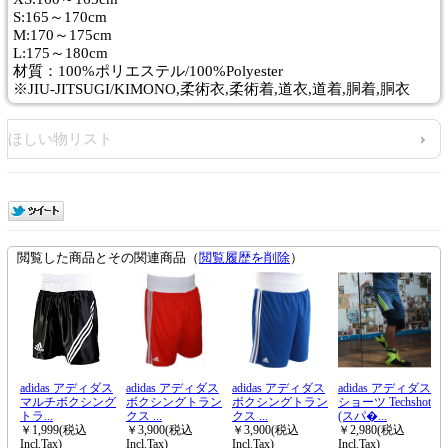
S:165～170cm
M:170～175cm
L:175～180cm
材質：100%ポリエステル/100%Polyester
※JIU-JITSUGI/KIMONO,柔術衣,柔術着,道衣,道着,胴着,胴衣
ほしい物リスト