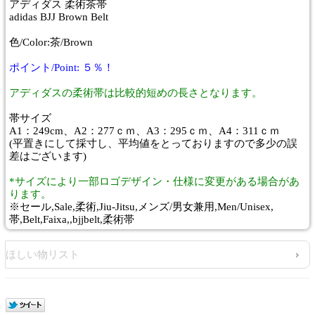
アディダス 柔術茶帯
adidas BJJ Brown Belt
色/Color:茶/Brown
ポイント/Point: ５％！
アディダスの柔術帯は比較的短めの長さとなります。
帯サイズ
A1：249cm、A2：277ｃｍ、A3：295ｃｍ、A4：311ｃｍ
(平置きにして採寸し、平均値をとっておりますので多少の誤
差はございます)
*サイズにより一部ロゴデザイン・仕様に変更がある場合があ
ります。
※セール,Sale,柔術,Jiu-Jitsu,メンズ/男女兼用,Men/Unisex,
帯,Belt,Faixa,,bjjbelt,柔術帯
ほしい物リスト