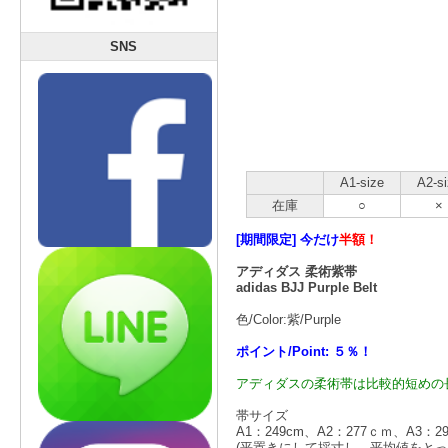
SNS
A1-size
A2-s
在庫
○
×
[期間限定] 今だけ
半額！
アディダス 柔術紫帯
adidas BJJ Purple Belt
色/Color:紫/Purple
ポイント/Point: ５％！
アディダスの柔術帯は比較的短めの
帯サイズ
A1：249cm、A2：277ｃｍ、A3：2
(平置きにして採寸し、平均値をと