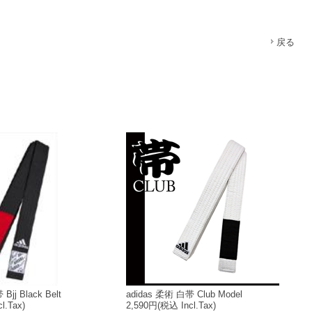
戻る
Bjj Black Belt
adidas 柔術 白帯 Club Model
l.Tax)
2,590円
(税込 Incl.Tax)