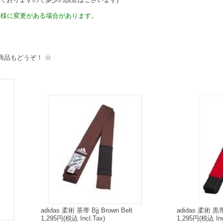
仕様に変更がある場合があります。
商品もどうぞ！ ☆
adidas 柔術 茶帯 Bjj Brown Belt
adidas 柔術 黒帯 
1,295円
(税込 Incl.Tax)
1,295円
(税込 Inc