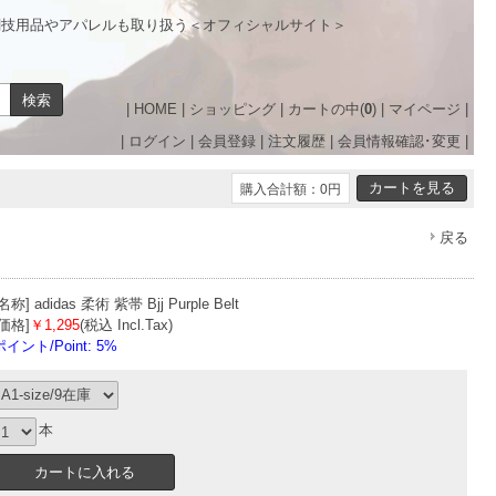
闘技用品やアパレルも取り扱う＜オフィシャルサイト＞
|
HOME
|
ショッピング
|
カートの中(
0
)
|
マイページ
|
|
ログイン
|
会員登録
|
注文履歴
|
会員情報確認･変更
|
購入合計額：0円
戻る
[名称]
adidas 柔術 紫帯 Bjj Purple Belt
[価格]
￥1,295
(税込 Incl.Tax)
ポイント/Point: 5%
本