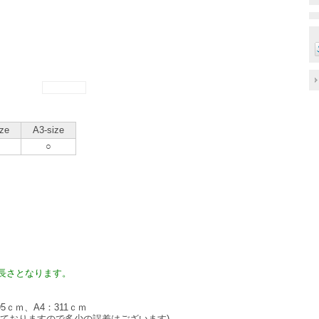
ize
A3-size
○
長さとなります。
95ｃｍ、A4：311ｃｍ
っておりますので多少の誤差はございます)