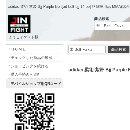
adidas 柔術 紫帯 Bjj Purple Belt[ad-belt-bjj-14-pp] 格闘技用品 
商品検索
ようこそゲスト様
- www.jinfight.com -
ＨＯＭＥ
チェックした商品の履歴
ショッピングを続ける
adidas 柔術 紫帯 Bjj Purple B
購入手続きへ進む
モバイルショップ用QRコード