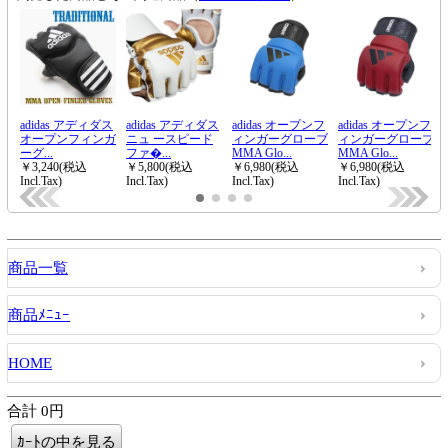
商品一覧
商品ﾒﾆｭｰ
HOME
合計 0円