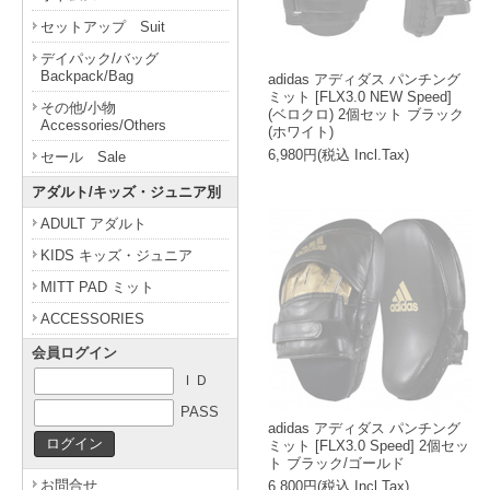
セットアップ Suit
デイパック/バッグ
Backpack/Bag
adidas アディダス パンチング
ミット [FLX3.0 NEW Speed]
その他/小物
(ベロクロ) 2個セット ブラック
Accessories/Others
(ホワイト)
6,980円(税込 Incl.Tax)
セール Sale
アダルト/キッズ・ジュニア別
ADULT アダルト
KIDS キッズ・ジュニア
MITT PAD ミット
ACCESSORIES
会員ログイン
ＩＤ
PASS
adidas アディダス パンチング
ミット [FLX3.0 Speed] 2個セッ
ト ブラック/ゴールド
お問合せ
6,800円(税込 Incl.Tax)