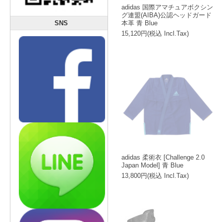
adidas 国際アマチュアボクシン
グ連盟(AIBA)公認ヘッドガード
SNS
本革 青 Blue
15,120円(税込 Incl.Tax)
adidas 柔術衣 [Challenge 2.0
Japan Model] 青 Blue
13,800円(税込 Incl.Tax)