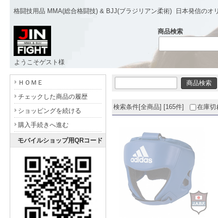
格闘技用品 MMA(総合格闘技) & BJJ(ブラジリアン柔術)
日本発信のオ
商品検索
ようこそゲスト様
- www.jinfight.com -
ＨＯＭＥ
チェックした商品の履歴
検索条件[全商品] [165件]
在庫切
ショッピングを続ける
購入手続きへ進む
モバイルショップ用QRコード