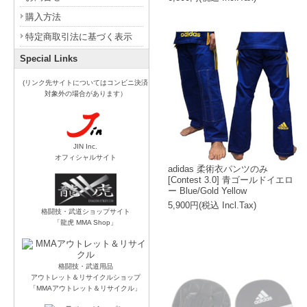
購入方法
特定商取引法に基づく表示
Special Links
(リンク先サイトについてはコンビニ決済
対象外の場合があります）
JIN Inc.
オフィシャルサイト
adidas 柔術衣パンツのみ
[Contest 3.0] 青ゴールドイエロ
ー Blue/Gold Yellow
5,900円(税込 Incl.Tax)
格闘技・武道ショップサイト
「龍虎 MMA Shop」
格闘技・武道用品
アウトレット＆リサイクルショップ
「MMAアウトレット＆リサイクル」