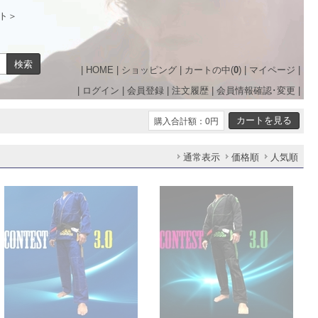
ト＞
|
HOME
|
ショッピング
|
カートの中(
0
)
|
マイページ
|
|
ログイン
|
会員登録
|
注文履歴
|
会員情報確認･変更
|
購入合計額：0円
通常表示
価格順
人気順