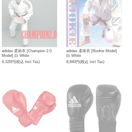
adidas 柔術衣 [Champion 2.0
adidas 柔術衣 [Rookie Model]
Model] 白 White
白 White
9,320円(税込 Incl.Tax)
8,840円(税込 Incl.Tax)