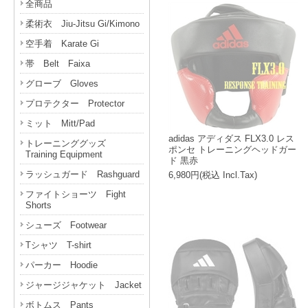
全商品
柔術衣 Jiu-Jitsu Gi/Kimono
空手着 Karate Gi
帯 Belt Faixa
グローブ Gloves
プロテクター Protector
ミット Mitt/Pad
adidas アディダス FLX3.0 レス
トレーニンググッズ
ポンセ トレーニングヘッドガー
Training Equipment
ド 黒赤
ラッシュガード Rashguard
6,980円(税込 Incl.Tax)
ファイトショーツ Fight
Shorts
シューズ Footwear
Tシャツ T-shirt
パーカー Hoodie
ジャージジャケット Jacket
ボトムス Pants