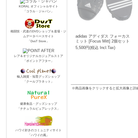
KORAL オフィシャルサイト
「コラル・ジャパン」
格闘技・武道のDVDショップ＆道場・ジ
adidas アディダス フォーカス
ムデータベースサイト
ミット [Focus Mitt] 2個セット
「DvsT Store」
5,500円(税込 Incl.Tax)
レア＆オリジナルカジュアルストア
「ポイントアフター」
輸入雑貨・知育グッズショップ
「クールプラネット」
※商品画像をクリックすると拡大画像と詳
健康食品・グッズショップ
「ナチュラルピュアレックス」
ハワイ好きのコミュニティサイト
「ハワイの風」