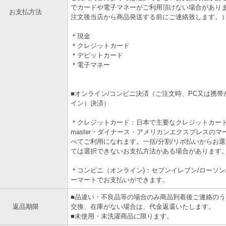
でカードや電子マネーがご利用頂けない場合があり
お支払方法
注文後当店から商品発送する前にご連絡致します。
＊現金
＊クレジットカード
＊デビットカード
＊電子マネー
■オンライン/コンビニ決済（ご注文時、PC又は携帯
イン）決済）
＊クレジットカード：日本で主要なクレジットカード 
master・ダイナース・アメリカンエクスプレスの
べてご利用になれます。一括/分割/リボ払いからお
ては選択できないお支払方法がある場合があります
＊コンビニ（オンライン)：セブンイレブン/ローソン
ーマートでお支払いができます。
■品違い・不良品等の場合のみ商品到着後ご連絡の
返品期限
交換、在庫がない場合は、代金返還いたします。
■未使用・未洗濯商品に限ります。