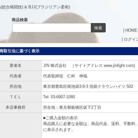
総合格闘技) & BJJ(ブラジリアン柔術)
技用品やアパレルも取り扱う＜オフィシャルサイト＞
商品検索
|
HOME
|
ログイ
商取引法に基づく表示
業者名
JIN 株式会社 （サイトアドレス www.jinfight.com)
代表者
代表取締役 仁科 伸哉
所在地
東京都豊島区南池袋3-8-3 池袋クラウンハイツ 502
ＴＥＬ
Tel: 03-6907-1080
本店事務所
所在地：東京都板橋区坂下2丁目
■ご購入金額の表示
商品購入に必要な金額は、商品代金、送料、手数料
に表示されます。