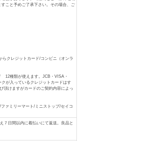
ますこと予めご了承下さい。その場合、ご
）
からクレジットカード/コンビニ（オンラ
12種類が使えます。JCB・VISA・
マークが入っているクレジットカードはす
選び頂けますがカードのご契約内容によっ
。
/ファミリーマート/ミニストップ/セイコ
うえ７日間以内に着払いにて返送。良品と