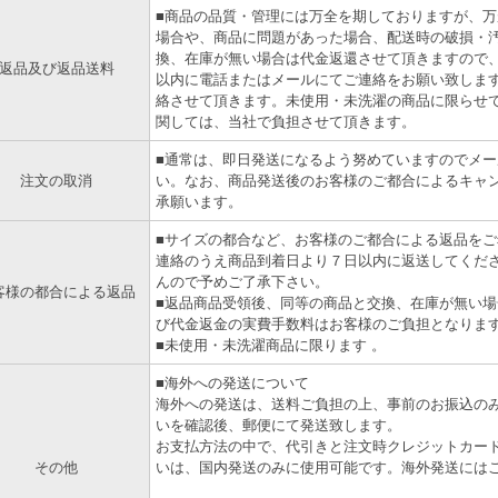
■商品の品質・管理には万全を期しておりますが、
場合や、商品に問題があった場合、配送時の破損・
換、在庫が無い場合は代金返還させて頂きますので
返品及び返品送料
以内に電話またはメールにてご連絡をお願い致しま
絡させて頂きます。未使用・未洗濯の商品に限らせ
関しては、当社で負担させて頂きます。
■通常は、即日発送になるよう努めていますのでメ
注文の取消
い。なお、商品発送後のお客様のご都合によるキャ
承願います。
■サイズの都合など、お客様のご都合による返品を
連絡のうえ商品到着日より７日以内に返送してくだ
んので予めご了承下さい。
客様の都合による返品
■返品商品受領後、同等の商品と交換、在庫が無い
び代金返金の実費手数料はお客様のご負担となりま
■未使用・未洗濯商品に限ります 。
■海外への発送について
海外への発送は、送料ご負担の上、事前のお振込の
いを確認後、郵便にて発送致します。
お支払方法の中で、代引きと注文時クレジットカード
その他
いは、国内発送のみに使用可能です。海外発送には