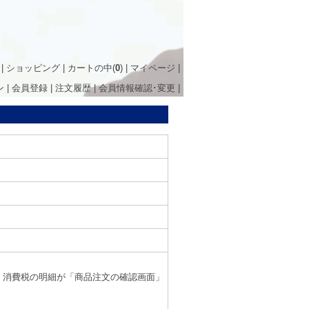
|
ショッピング
|
カートの中(
0
)
|
マイページ
|
ン
|
会員登録
|
注文履歴
|
会員情報確認･変更
|
、消費税の明細が「商品注文の確認画面」