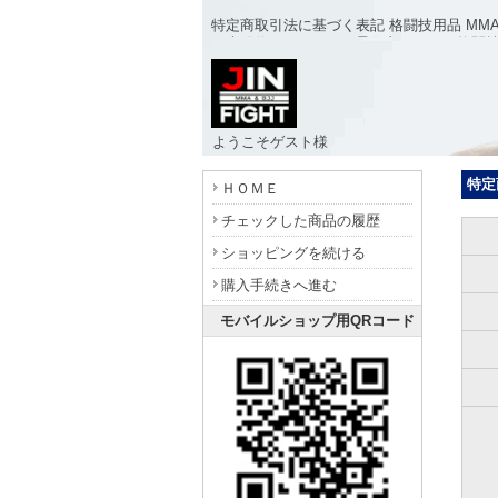
特定商取引法に基づく表記 格闘技用品 MMA(
日本発信のオリジナル柔術衣をはじめ格闘
ようこそゲスト様
- www.jinfight.com -
特定
ＨＯＭＥ
チェックした商品の履歴
ショッピングを続ける
購入手続きへ進む
モバイルショップ用QRコード