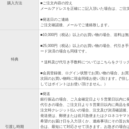
購入方法
■ご注文内容の控え
メールアドレスを正確にご記入頂いた場合は、ご注
■発送日のご連絡
ご注文確認後、メールでご連絡致します。
■10,000円（税込）以上のお買い物の場合、送料は
■25,000円（税込）以上のお買い物の場合、代引
ード決済の場合も同様です。
特典
＊送料及び代引き手数料については
こちら
をクリッ
■会員登録後、ログイン状態でお買い物の場合、お
次回のお買い物時に現金同様お使い頂けます。(*但
してはポイントはお使い頂けません。）
■発送
銀行振込の場合、ご入金確定日より５営業日以内に
代引きの場合、ご注文日より５営業日以内に商品を
注文時クレジット払いの場合、注文及び決済確認後
発送便は、郵便または佐川急便またはクロネコヤマ
希望のお届け日を入力頂くか、連絡事項にその旨お
引渡し時期
合は、最短にて対応させて頂きます。お急ぎの場合