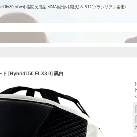
dguard-flx30-bkwh] 格闘技用品 MMA(総合格闘技) & BJJ(ブラジリアン柔術)
＜オフィシャルサイト＞
[Hybrid150 FLX3.0] 黒白