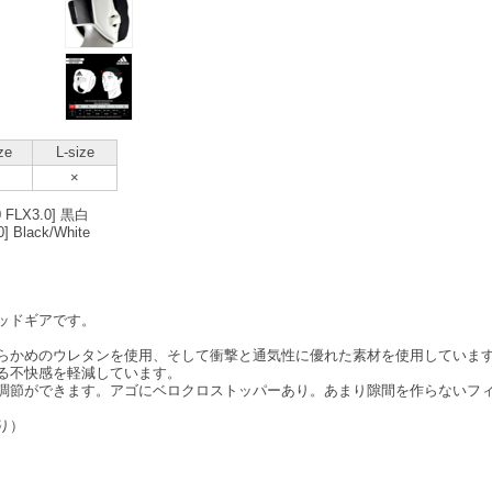
ze
L-size
×
FLX3.0] 黒白
0] Black/White
ッドギアです。
らかめのウレタンを使用、そして衝撃と通気性に優れた素材を使用していま
る不快感を軽減しています。
調節ができます。アゴにベロクロストッパーあり。あまり隙間を作らないフ
り）