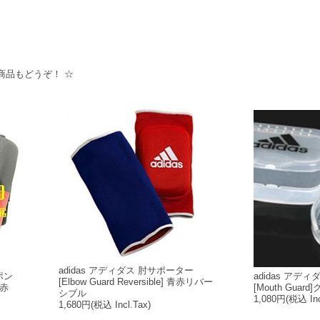
商品もどうぞ！ ☆
adidas アディダス 肘サポーター
スポン
adidas アデ
[Elbow Guard Reversible] 青赤リバー
赤
[Mouth Guar
シブル
1,080円
(税込 Inc
1,680円
(税込 Incl.Tax)