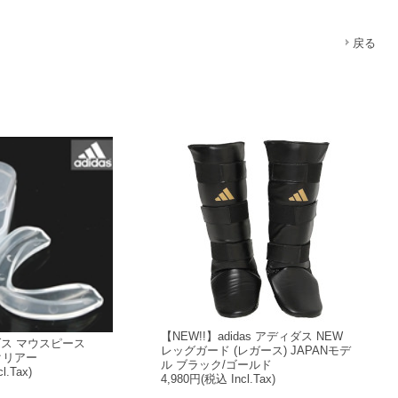
戻る
【NEW!!】adidas アディダス NEW
ィダス マウスピース
レッグガード (レガース) JAPANモデ
d]クリアー
ル ブラック/ゴールド
l.Tax)
4,980円
(税込 Incl.Tax)