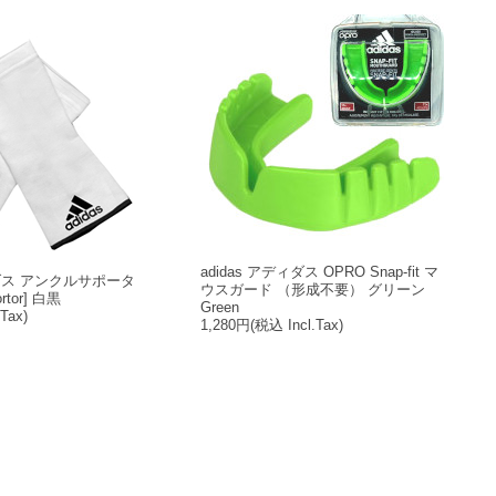
adidas アディダス OPRO Snap-fit マ
ィダス アンクルサポータ
ウスガード （形成不要） グリーン
ortor] 白黒
Green
Tax)
1,280円
(税込 Incl.Tax)