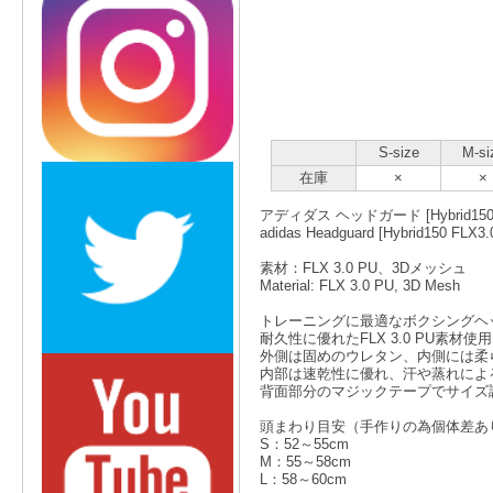
S-size
M-si
在庫
×
×
アディダス ヘッドガード [Hybrid150 
adidas Headguard [Hybrid150 FLX3.
素材：FLX 3.0 PU、3Dメッシュ
Material: FLX 3.0 PU, 3D Mesh
トレーニングに最適なボクシングヘ
耐久性に優れたFLX 3.0 PU素材使用
外側は固めのウレタン、内側には柔
内部は速乾性に優れ、汗や蒸れによ
背面部分のマジックテープでサイズ
頭まわり目安（手作りの為個体差あ
S：52～55cm
M：55～58cm
L：58～60cm