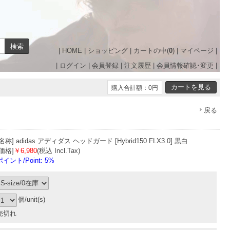
|
HOME
|
ショッピング
|
カートの中(
0
)
|
マイページ
|
|
ログイン
|
会員登録
|
注文履歴
|
会員情報確認･変更
|
購入合計額：0円
戻る
[名称]
adidas アディダス ヘッドガード [Hybrid150 FLX3.0] 黒白
[価格]
￥6,980
(税込 Incl.Tax)
ポイント/Point: 5%
個/unit(s)
売切れ