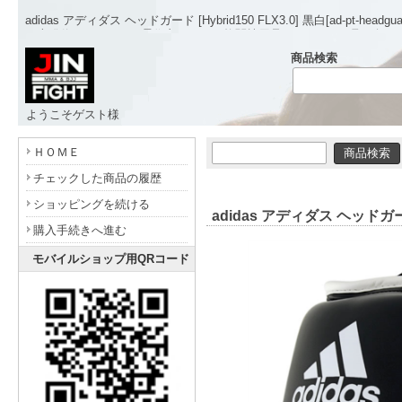
adidas アディダス ヘッドガード [Hybrid150 FLX3.0] 黒白[ad-pt-hea
日本発信のオリジナル柔術衣をはじめ格闘技用品やアパレルも取り扱う
商品検索
ようこそゲスト様
- www.jinfight.com -
ＨＯＭＥ
チェックした商品の履歴
ショッピングを続ける
adidas アディダス ヘッドガード 
購入手続きへ進む
モバイルショップ用QRコード