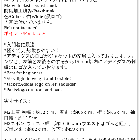
M2 with elastic waist band.
防縮加工済み/Pre-shrunk
色/Color：/白White (黒ロゴ)
＊帯は付いていません。
Belt not included.
ポイント/Point: ５％
*入門着に最適！
*軽くて丈夫!動きやすい！
*アディダスのロゴがジャケットの左肩に入っております。パ
ンツは、左前と左後ろのすそから15ｃｍ以内にアディダスの刺
繍のロゴが入っていおります。
*Best for beginners.
*Very light in weight and flexible!
*Jacket:Adidas logo on left shoulder.
*Pants:logo on front and back.
実寸サイズ：
M2上着-胸幅：約52ｃｍ、着丈：約66ｃｍ、裄：約65ｃｍ、袖
口幅：約15.5cm
M2ズボン-ウェスト幅：約30-36ｃｍ(ウエストはゴムと紐）、
ズボン丈：約82ｃｍ、股下：約59ｃｍ