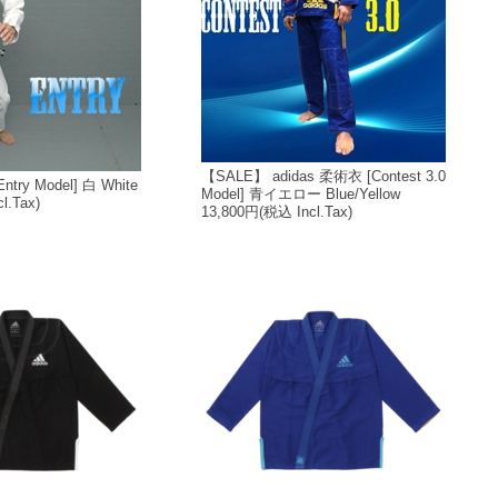
【SALE】 adidas 柔術衣 [Contest 3.0
ntry Model] 白 White
Model] 青イエロー Blue/Yellow
l.Tax)
13,800円
(税込 Incl.Tax)