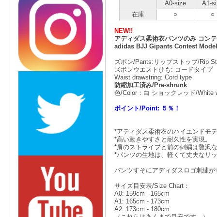
A0-size
A1-s
在庫
○
○
NEW!!
アディダス柔術衣パンツのみ コンテ
adidas BJJ Gipants Contest Model
ズボン/Pants:リップストップ/Rip Stop
ズボンウエストひも: コードタイプ
Waist drawstring: Cord type
防縮加工済み/Pre-shrunk
色/Color：白 ショックレッド/White with
ポイント/Point: ５％！
*アディダス柔術衣のハイエンドモ
*高い動きやすさと耐久性を実現。
*肩のストライプと前の刺繍は贅沢
*パンツの生地は、軽くて丈夫なリ
パンツすそにアディダスロゴ刺繍がす
サイズ目安表/Size Chart：
A0: 159cm - 165cm
A1: 165cm - 173cm
A2: 173cm - 180cm
（これらはあくまで目安です。）