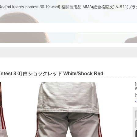
Red[ad-kpants-contest-30-19-whrd] 格闘技用品 MMA(総合格闘技) & BJJ
＜オフィシャルサイト＞
test 3.0] 白ショックレッド White/Shock Red
W