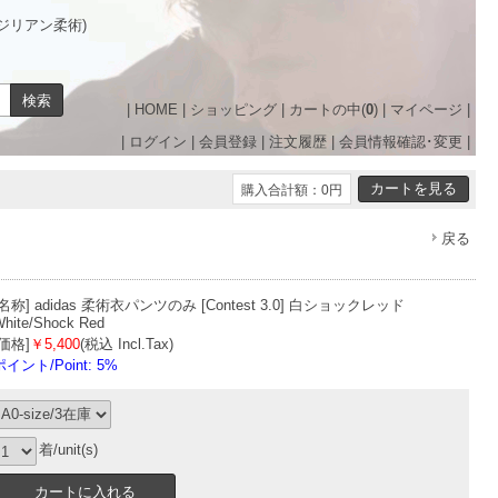
(ブラジリアン柔術)
|
HOME
|
ショッピング
|
カートの中(
0
)
|
マイページ
|
|
ログイン
|
会員登録
|
注文履歴
|
会員情報確認･変更
|
購入合計額：0円
戻る
[名称]
adidas 柔術衣パンツのみ [Contest 3.0] 白ショックレッド
hite/Shock Red
[価格]
￥5,400
(税込 Incl.Tax)
ポイント/Point: 5%
着/unit(s)