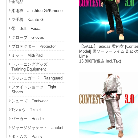
全商品
柔術衣 Jiu-Jitsu Gi/Kimono
空手着 Karate Gi
帯 Belt Faixa
グローブ Gloves
プロテクター Protector
【SALE】 adidas 柔術衣 [Contest
Model] 黒ソーラーライム Black/S
ミット Mitt/Pad
Lime
13,800円
(税込 Incl.Tax)
トレーニンググッズ
Training Equipment
ラッシュガード Rashguard
ファイトショーツ Fight
Shorts
シューズ Footwear
Tシャツ T-shirt
パーカー Hoodie
ジャージジャケット Jacket
ボトムス Pants