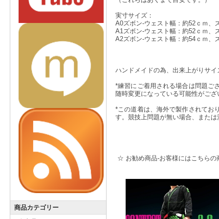
実寸サイズ：
A0ズボン-ウェスト幅：約52ｃｍ、
A1ズボン-ウェスト幅：約52ｃｍ、
A2ズボン-ウェスト幅：約54ｃｍ、
ハンドメイドの為、出来上がりサイ
*練習にご着用される場合は問題ご
随時変更になっている可能性がござ
*この道着は、海外で製作されてお
す。競技上問題が無い場合、または
☆ お勧め商品-お客様にはこちらの
商品カテゴリー