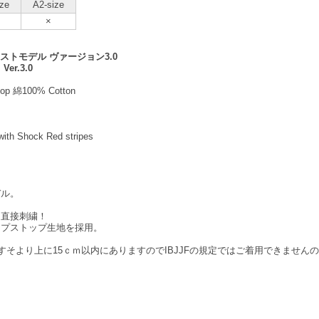
ize
A2-size
×
ストモデル ヴァージョン3.0
 Ver.3.0
 綿100% Cotton
 Shock Red stripes
デル。
な直接刺繍！
ップストップ生地を採用。
そより上に15ｃｍ以内にありますのでIBJJFの規定ではご着用できません