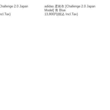
hallenge 2.0 Japan
adidas 柔術衣 [Challenge 2.0 Japan
Model] 青 Blue
cl.Tax)
13,800円
(税込 Incl.Tax)