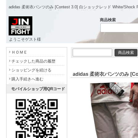
adidas 柔術衣パンツのみ [Contest 3.0] 白ショックレッド White/Shock 
日本発信のオリジナル柔術衣をはじめ格闘技用品やアパレルも取り扱う
商品検索
ようこそゲスト様
- www.jinfight.com -
ＨＯＭＥ
チェックした商品の履歴
ショッピングを続ける
adidas 柔術衣パンツのみ [Con
購入手続きへ進む
モバイルショップ用QRコード