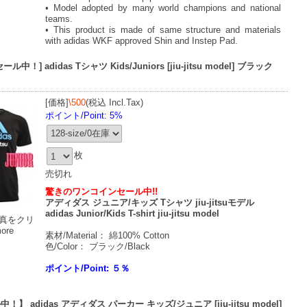
• Model adopted by many world champions and national
teams.
• This product is made of same structure and materials
with adidas WKF approved Shin and Instep Pad.
] adidas Tシャツ Kids/Juniors [jiu-jitsu model] ブラック
[価格]
\500
(税込 Incl.Tax)
ポイント/Point: 5%
枚
売切れ
驚きのワンコインセール中!!
アディダス ジュニア/キッズ Tシャツ jiu-jitsuモデル
adidas Junior/Kids T-shirt jiu-jitsu model
真をクリ
more
素材/Material： 綿100% Cotton
色/Color： ブラック/Black
ポイント/Point: ５％
 adidas アディダス パーカー キッズ/ジュニア [jiu-jitsu model]