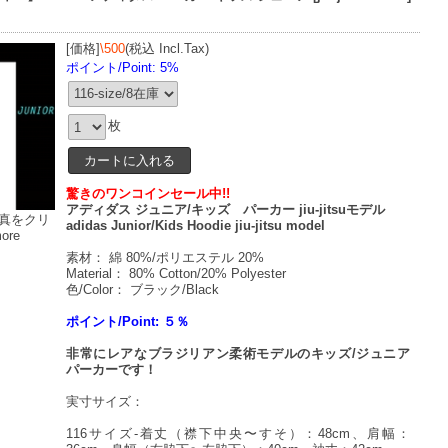
[価格]
\500
(税込 Incl.Tax)
ポイント/Point: 5%
枚
驚きのワンコインセール中!!
アディダス ジュニア/キッズ パーカー jiu-jitsuモデル
真をクリ
adidas Junior/Kids Hoodie jiu-jitsu model
more
素材： 綿 80%/ポリエステル 20%
Material： 80% Cotton/20% Polyester
色/Color： ブラック/Black
ポイント/Point: ５％
非常にレアなブラジリアン柔術モデルのキッズ/ジュニア
パーカーです！
実寸サイズ：
116サイズ-着丈（襟下中央〜すそ）：48cm、肩幅：