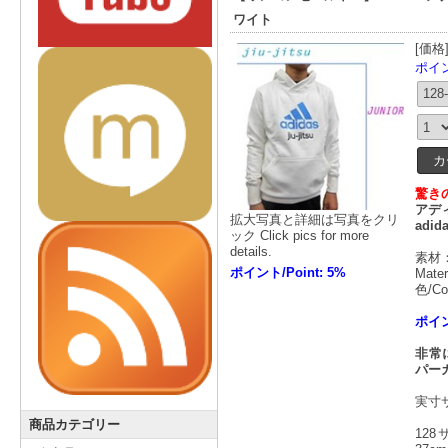
ワイト
[価格
ポイント
驚き
アディ
拡大写真と詳細は写真をクリ
adida
ック Click pics for more
details.
素材：
ポイント/Point: 5%
Mater
色/Co
ポイン
非常
パー
実寸
商品カテゴリー
12