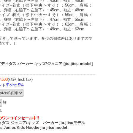
m、身幅（右脇下〜左脇下）：43cm、袖丈：45cm
0サイズ-着丈（襟下中央〜すそ）：56cm、肩幅：
m、身幅（右脇下〜左脇下）：45cm、袖丈：48cm
2サイズ-着丈（襟下中央〜すそ）：59cm、肩幅：
m、身幅（右脇下〜左脇下）：47cm、袖丈：55cm
4サイズ-着丈（襟下中央〜すそ）：62cm、肩幅：
m、身幅（右脇下〜左脇下）：49cm、袖丈：62cm
置きして測っています。多少の個体差はありますので
値です。）
ダス パーカー キッズ/ジュニア [jiu-jitsu model]
]
\500
(税込 Incl.Tax)
/Point: 5%
枚
れ
のワンコインセール中!!
ダス ジュニア/キッズ パーカー jiu-jitsuモデル
s Junior/Kids Hoodie jiu-jitsu model