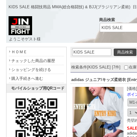
KIDS SALE 格闘技用品 MMA(総合格闘技) & BJJ(ブラジリアン柔術)
日
商品検索
ようこそゲスト様
- www.jinfight.com -
ＨＯＭＥ
チェックした商品の履歴
検索条件[KIDS SALE] [7件]
在庫
ショッピングを続ける
購入手続きへ進む
adidas ジュニア/キッズ柔術衣 [Entry K
モバイルショップ用QRコード
[価格
ポイント
売切
SALE!
adi