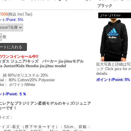
ブラック
]
\500
(税込 Incl.Tax)
/Point: 5%
枚
のワンコインセール中!!
ダス ジュニア/キッズ パーカー jiu-jitsuモデル
拡大写真と詳細は写
s Junior/Kids Hoodie jiu-jitsu model
ック Click pics for 
details.
 綿 80%/ポリエステル 20%
ポイント/Point: 5%
ial： 80% Cotton/20% Polyester
lor： ホワイト/White
ト/Point: ５％
にレアなブラジリアン柔術モデルのキッズ/ジュニア
カーです！
サイズ：
8サイズ-着丈（襟下中央〜すそ）：52cm、肩幅：