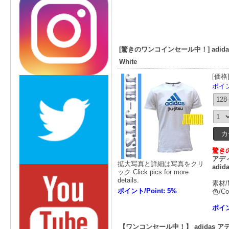
[驚きのワンコインセール中！] adidas Tシャ
White
[価格
ポイント
驚き
アディ
拡大写真と詳細は写真をクリ
adida
ック Click pics for more
details.
素材/M
ポイント/Point: 5%
色/Co
ポイン
【ワンコンセール中！】 adidas アディダ