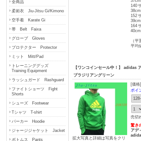
37c
全商品
14
38c
柔術衣 Jiu-Jitsu Gi/Kimono
15
空手着 Karate Gi
39c
16
帯 Belt Faixa
40c
グローブ Gloves
（平
平均
プロテクター Protector
ミット Mitt/Pad
トレーニンググッズ
【ワンコインセール中！】 adidas アディ
Training Equipment
ブラジリアングリーン
ラッシュガード Rashguard
[価格
ファイトショーツ Fight
ポイント
Shorts
シューズ Footwear
Tシャツ T-shirt
売切
パーカー Hoodie
驚き
アディ
ジャージジャケット Jacket
adida
拡大写真と詳細は写真をクリ
ボトムス Pants