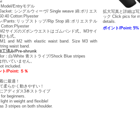
Gi
y Model/Entryモデル
Jacket: シングルウィーヴ/ Single weave 綿:ポリエス
拡大写真と詳細は写
:40 Cotton:Plyester
ック Click pics for 
/Pants:リップストップ/Rip Stop 綿:ポリエステル
details.
 Cotton:Plyester
ポイント/Point: 5%
、M2サイズのズボンウエストはゴムバンド式。M3サイ
腰ひも式。
 M1 and M2 with elastic waist band. Size M3 with
tring waist band.
工済み/Pre-shrunk
lor：白/White 青ストライプ/Shock Blue stripes
は付いていません。
not included.
ト/Point: ５％
門着に最適！
くて柔らかく動きやすい！
肩にアディダス3本ストライプ
 for beginners.
light in weight and flexible!
as 3 stripes on both shoulder.