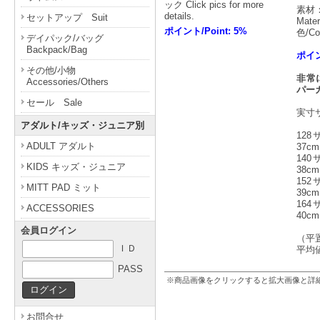
ック Click pics for more
素材：
details.
セットアップ Suit
Mater
ポイント/Point: 5%
色/Co
デイパック/バッグ
Backpack/Bag
ポイン
その他/小物
非常
Accessories/Others
パー
セール Sale
実寸
アダルト/キッズ・ジュニア別
12
ADULT アダルト
37c
14
KIDS キッズ・ジュニア
38c
15
MITT PAD ミット
39c
16
ACCESSORIES
40c
会員ログイン
（平
ＩＤ
平均
PASS
※商品画像をクリックすると拡大画像と詳
お問合せ