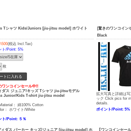
ツ Kids/Juniors [jiu-jitsu model] ホワイト
[驚きのワンコインセール中！
Black
]
\500
(税込 Incl.Tax)
/Point: 5%
枚
のワンコインセール中!!
ダス ジュニア/キッズ Tシャツ jiu-jitsuモデル
拡大写真と詳細は写
s Junior/Kids T-shirt jiu-jitsu model
ック Click pics for 
details.
aterial： 綿100% Cotton
ポイント/Point: 5%
lor： ホワイト/White
ト/Point: ５％
ス パーカー キッズ/ジュニア [jiu-jitsu model] ホ
【ワンコインセール中！】