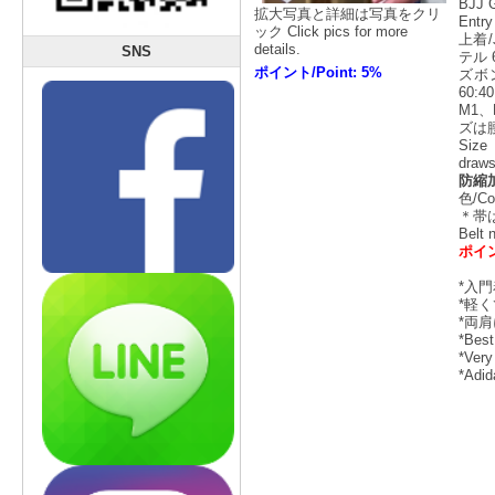
BJJ 
拡大写真と詳細は写真をクリ
Entr
ック Click pics for more
上着/
details.
SNS
テル 60
ポイント/Point: 5%
ズボン
60:40
M1
ズは
Size
draws
防縮加
色/Co
＊帯
Belt 
ポイン
*入
*軽
*両
*Best
*Very 
*Adid