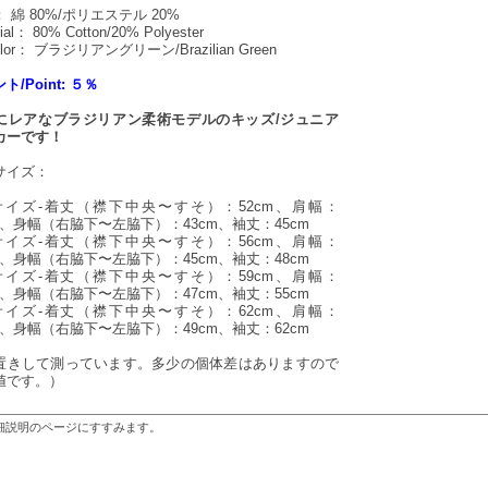
 綿 80%/ポリエステル 20%
ial： 80% Cotton/20% Polyester
lor： ブラジリアングリーン/Brazilian Green
ト/Point: ５％
にレアなブラジリアン柔術モデルのキッズ/ジュニア
カーです！
サイズ：
8サイズ-着丈（襟下中央〜すそ）：52cm、肩幅：
m、身幅（右脇下〜左脇下）：43cm、袖丈：45cm
0サイズ-着丈（襟下中央〜すそ）：56cm、肩幅：
m、身幅（右脇下〜左脇下）：45cm、袖丈：48cm
2サイズ-着丈（襟下中央〜すそ）：59cm、肩幅：
m、身幅（右脇下〜左脇下）：47cm、袖丈：55cm
4サイズ-着丈（襟下中央〜すそ）：62cm、肩幅：
m、身幅（右脇下〜左脇下）：49cm、袖丈：62cm
置きして測っています。多少の個体差はありますので
値です。）
細説明のページにすすみます。