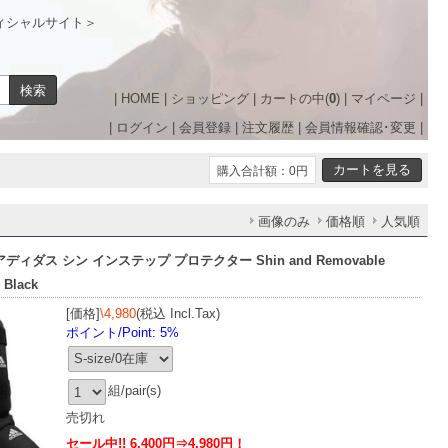
ィシャルサイト＞
|
HOME
|
ショッピング
|
カートの中(
0
)
|
マイページ
|
|
ログイン
|
会員登録
|
注文履歴
|
会員情報確認･変更
|
購入合計額：0円
画像のみ
価格順
人気順
s アディダス シン インステップ プロテクター Shin and Removable
 Black
[価格]
\4,980
(税込 Incl.Tax)
ポイント/Point: 5%
組/pair(s)
売切れ
セール中!! 6,400円⇒4,980円！