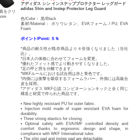
アディダス シン インステッププロテクター レッグガード
adidas Shin and Instep Protector Leg Guard
真をクリ
more
色/Color： 黒/Black
素材/Material： ポリウレタン、EVAフォーム / PU, EVA
Foam
ポイント/Point: ５％
*商品の耐久性が既存商品より４倍強くなりました（当社
比）。
*日本人の体格に合わせてフォームを変更。
*優れたフィット感でより動きやすくなりました。
*足の甲と脛を分離できます。
*WKFルールにおける試合用は赤と青色です。
*内側には衝撃を吸収するフォームラバー、外側には高級合
皮を採用。
*アディダス WKF公認 コンビネーションキックと全く同じ
構造と材質で作られた商品です。
• New highly resistant PU for outer fabric.
• Injection mold made of super resistant EVA foam for
durability.
• Three strong elastics for closing.
• Optimal safety with EVA/IMF controlled density and
comfort thanks to ergonomic design and shape, in
compliance with WKF International rules.
• The shin pad and instep pad are detachable.