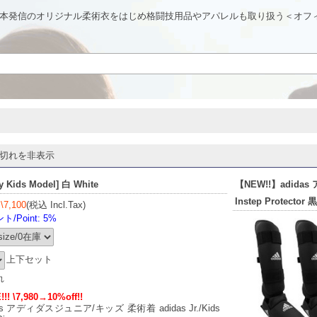
本発信のオリジナル柔術衣をはじめ格闘技用品やアパレルも取り扱う＜オフ
切れを非表示
ids Model] 白 White
【NEW!!】adida
Instep Protector 黒
]
\7,100
(税込 Incl.Tax)
/Point: 5%
上下セット
れ
!! \7,980→10%off!!
das アディダスジュニア/キッズ 柔術着 adidas Jr./Kids