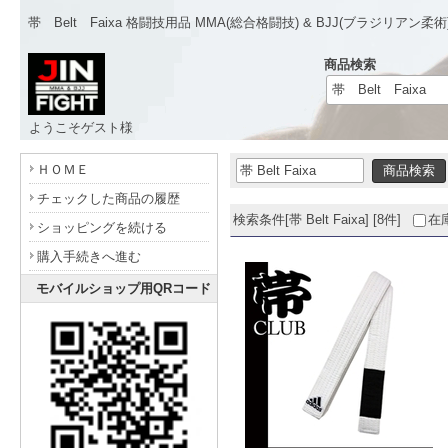
帯 Belt Faixa 格闘技用品 MMA(総合格闘技) & BJJ(ブラジリアン柔術
商品検索
ようこそゲスト様
- www.jinfight.com -
ＨＯＭＥ
チェックした商品の履歴
検索条件[帯 Belt Faixa] [8件]
在
ショッピングを続ける
購入手続きへ進む
モバイルショップ用QRコード