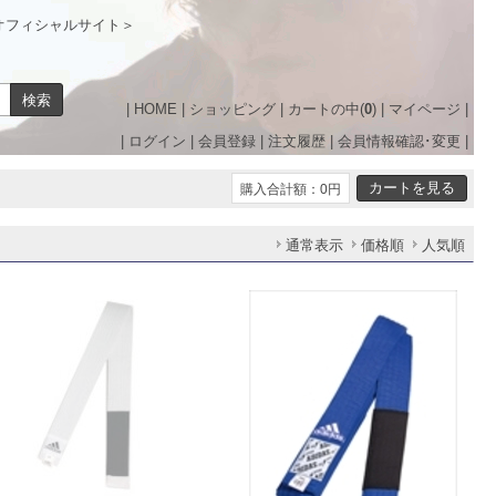
オフィシャルサイト＞
|
HOME
|
ショッピング
|
カートの中(
0
)
|
マイページ
|
|
ログイン
|
会員登録
|
注文履歴
|
会員情報確認･変更
|
購入合計額：0円
通常表示
価格順
人気順