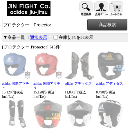
0
▼商品一覧
〔
通常表示
〕
在庫切れを非表示
[プロテクター Protector] [45件]
adidas 国際アマチ
adidas 国際アマチ
adidas アディダス
adidas アディダス
ュ...
ュ...
...
...
15,120円(税込
15,120円(税込
11,800円(税込
8,490円(税込
Incl.Tax)
Incl.Tax)
Incl.Tax)
Incl.Tax)