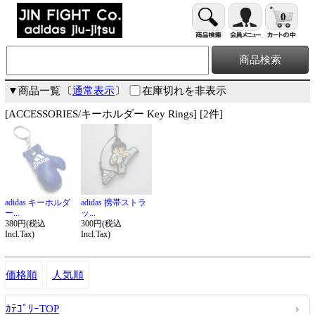
0
▼商品一覧
〔
通常表示
〕
在庫切れを非表示
[ACCESSORIES/キーホルダー Key Rings] [2件]
adidas キーホルダ
adidas 携帯ストラ
ー...
ッ...
380円(税込
300円(税込
Incl.Tax)
Incl.Tax)
価格順
人気順
ｶﾃｺﾞﾘｰTOP