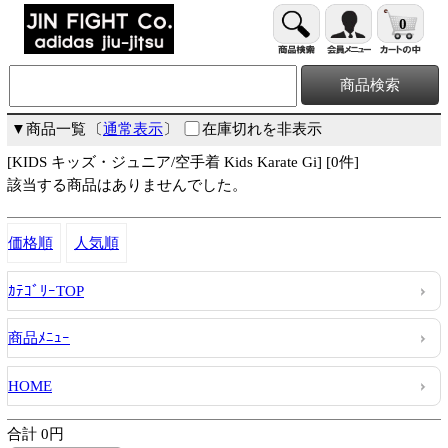
0
▼商品一覧
〔
通常表示
〕
在庫切れを非表示
[KIDS キッズ・ジュニア/空手着 Kids Karate Gi] [0件]
該当する商品はありませんでした。
価格順
人気順
ｶﾃｺﾞﾘｰTOP
商品ﾒﾆｭｰ
HOME
合計 0円