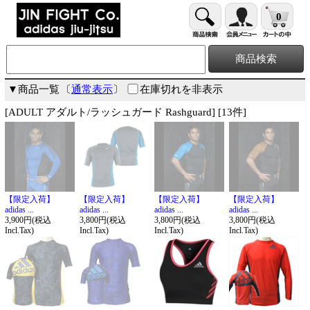
0
▼商品一覧
〔
通常表示
〕
在庫切れを非表示
[ADULT アダルト/ラッシュガード Rashguard] [13件]
【限定入荷】
【限定入荷】
【限定入荷】
【限定入荷】
adidas ...
adidas ...
adidas ...
adidas ...
3,900円(税込
3,800円(税込
3,800円(税込
3,800円(税込
Incl.Tax)
Incl.Tax)
Incl.Tax)
Incl.Tax)