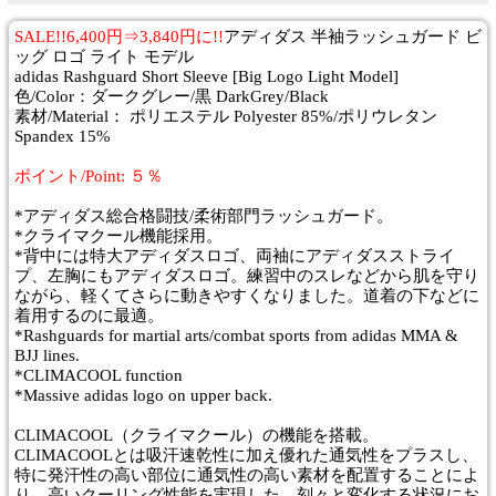
SALE!!6,400円⇒3,840円に!!
アディダス 半袖ラッシュガード ビ
ッグ ロゴ ライト モデル
adidas Rashguard Short Sleeve [Big Logo Light Model]
色/Color：ダークグレー/黒 DarkGrey/Black
素材/Material： ポリエステル Polyester 85%/ポリウレタン
Spandex 15%
ポイント/Point: ５％
*アディダス総合格闘技/柔術部門ラッシュガード。
*クライマクール機能採用。
*背中には特大アディダスロゴ、両袖にアディダスストライ
プ、左胸にもアディダスロゴ。練習中のスレなどから肌を守り
ながら、軽くてさらに動きやすくなりました。道着の下などに
着用するのに最適。
*Rashguards for martial arts/combat sports from adidas MMA &
BJJ lines.
*CLIMACOOL function
*Massive adidas logo on upper back.
CLIMACOOL（クライマクール）の機能を搭載。
CLIMACOOLとは吸汗速乾性に加え優れた通気性をプラスし、
特に発汗性の高い部位に通気性の高い素材を配置することによ
り、高いクーリング性能を実現した、刻々と変化する状況にお