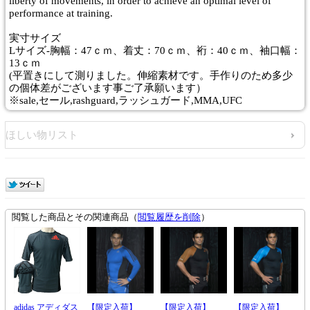
liberty of movements, in order to achieve an optimal level of
performance at training.
実寸サイズ
Lサイズ-胸幅：47ｃｍ、着丈：70ｃｍ、裄：40ｃｍ、袖口幅：
13ｃｍ
(平置きにして測りました。伸縮素材です。手作りのため多少
の個体差がございます事ご了承願います）
※sale,セール,rashguard,ラッシュガード,MMA,UFC
ほしい物リスト