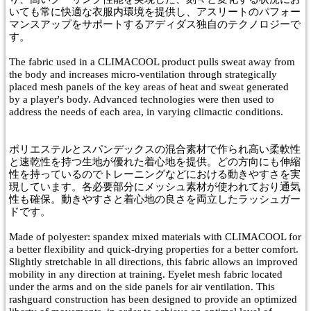
いても常に快適な衣服内環境を提供し、アスリートのパフォー
マンスアップをサポートするアディダス独自のテクノロジーで
す。
The fabric used in a CLIMACOOL product pulls sweat away from
the body and increases micro-ventilation through strategically
placed mesh panels of the key areas of heat and sweat generated
by a player's body. Advanced technologies were then used to
address the needs of each area, in varying climactic conditions.
ポリエステルとスパンデックスの混合素材で作られ高い柔軟性
と速乾性を持つ生地が優れた着心地を提供。どの方向にも伸縮
性を持っているのでトレーニングなどにおける動きやすさを実
現しています。各必要部分にメッシュ素材が使われており通気
性も確保。動きやすさと着心地の良さを両立したラッシュガー
ドです。
Made of polyester: spandex mixed materials with CLIMACOOL for
a better flexibility and quick-drying properties for a better comfort.
Slightly stretchable in all directions, this fabric allows an improved
mobility in any direction at training. Eyelet mesh fabric located
under the arms and on the side panels for air ventilation. This
rashguard construction has been designed to provide an optimized