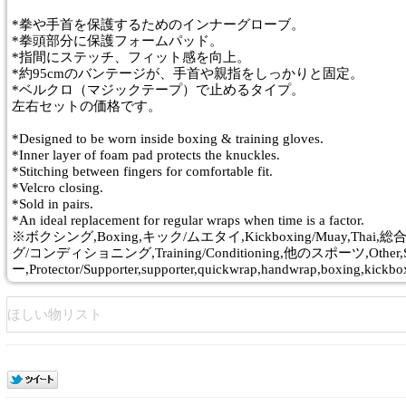
*拳や手首を保護するためのインナーグローブ。
*拳頭部分に保護フォームパッド。
*指間にステッチ、フィット感を向上。
*約95cmのバンテージが、手首や親指をしっかりと固定。
*ベルクロ（マジックテープ）で止めるタイプ。
左右セットの価格です。
*Designed to be worn inside boxing & training gloves.
*Inner layer of foam pad protects the knuckles.
*Stitching between fingers for comfortable fit.
*Velcro closing.
*Sold in pairs.
*An ideal replacement for regular wraps when time is a factor.
※ボクシング,Boxing,キック/ムエタイ,Kickboxing/Muay,Thai,総
グ/コンディショニング,Training/Conditioning,他のスポーツ,Oth
ー,Protector/Supporter,supporter,quickwrap,han
ほしい物リスト