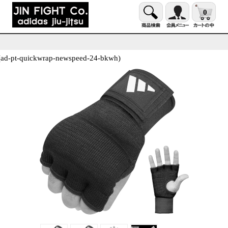
0
t-quickwrap-newspeed-24-bkwh)