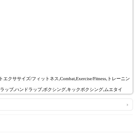
ットエクササイズ/フィットネス,Combat,Exercise/Fitness,トレーニン
ター,サポーター,クイックラップ,ハンドラップ,ボクシング,キックボクシング,ムエタイ