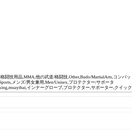
合格闘技用品,MMA,他の武道/格闘技,Other,Budo/MartialArts,コンバ
er,Sports,メンズ/男女兼用,Men/Unisex,プロテクター/サポータ
dwrap,boxing,kickboxing,muaythai,インナーグローブ,プロテク