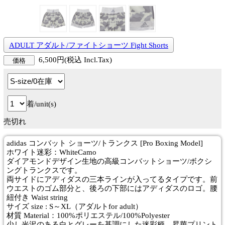
ADULT アダルト/ファイトショーツ Fight Shorts
6,500円(税込 Incl.Tax)
価格
着/unit(s)
売切れ
adidas コンバット ショーツ/トランクス [Pro Boxing Model]
ホワイト迷彩：WhiteCamo
ダイアモンドデザイン生地の高級コンバットショーツ/ボクシ
ングトランクスです。
両サイドにアディダスの三本ラインが入ってるタイプです。前
ウエストのゴム部分と、後ろの下部にはアディダスのロゴ。腰
紐付き Waist string
サイズ size : S～XL（アダルトfor adult）
材質 Material：100%ポリエステル/100%Polyester
少し光沢のある白とグレーを基調にした迷彩柄。昇華プリント